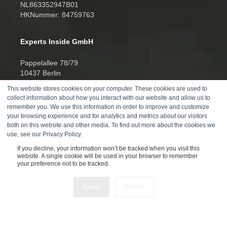
NL863352947B01
HKNummer: 84759763
Experts Inside GmbH
Pappelallee 78/79
10437 Berlin
This website stores cookies on your computer. These cookies are used to
HRB 277388
collect information about how you interact with our website and allow us to
UID DE457701178
remember you. We use this information in order to improve and customize
your browsing experience and for analytics and metrics about our visitors
Telefon:
both on this website and other media. To find out more about the cookies we
use, see our Privacy Policy.
+4930520014270
If you decline, your information won’t be tracked when you visit this
website. A single cookie will be used in your browser to remember
your preference not to be tracked.
Accept
Decline
@ 2025
Impressum
AGB
Datenschutz