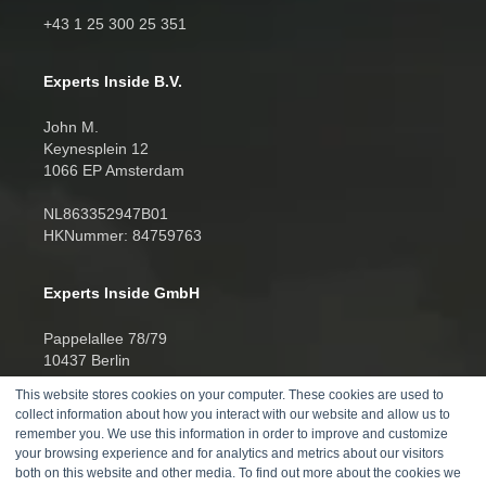
+43 1 25 300 25 351
Experts Inside B.V.
John M.
Keynesplein 12
1066 EP Amsterdam
NL863352947B01
HKNummer: 84759763
Experts Inside GmbH
Pappelallee 78/79
10437 Berlin
This website stores cookies on your computer. These cookies are used to
HRB 277388
collect information about how you interact with our website and allow us to
UID DE457701178
remember you. We use this information in order to improve and customize
your browsing experience and for analytics and metrics about our visitors
Telefon:
both on this website and other media. To find out more about the cookies we