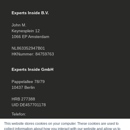
Experts Inside B.V.
John M.
Keynesplein 12
1066 EP Amsterdam
NL863352947B01
HKNummer: 84759763
Experts Inside GmbH
Pappelallee 78/79
10437 Berlin
HRB 277388
UID DE457701178
Telefon:
+4930520014270
This website stores cookies on your computer. These cookies are used to
collect information about how you interact with our website and allow us to