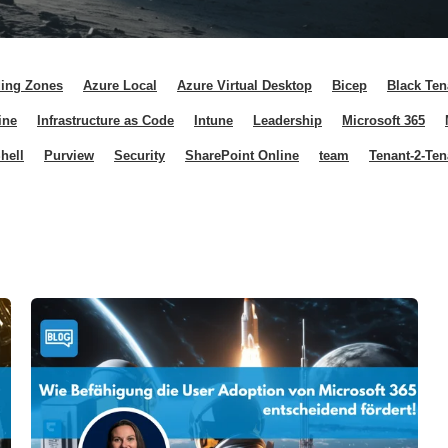
ing Zones
Azure Local
Azure Virtual Desktop
Bicep
Black Ten
ine
Infrastructure as Code
Intune
Leadership
Microsoft 365
hell
Purview
Security
SharePoint Online
team
Tenant-2-Ten