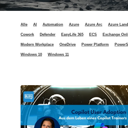
Alle
AI
Automation
Azure
Azure Arc
Azure Land
Cowork
Defender
EasyLife 365
ECS
Exchange Onl
Modern Workplace
OneDrive
Power Platform
PowerS
Windows 10
Windows 11