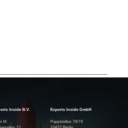
erts Inside B.V.
Experts Inside GmbH
n M.
Pappelallee 78/79
nesplein 12
10437 Berlin