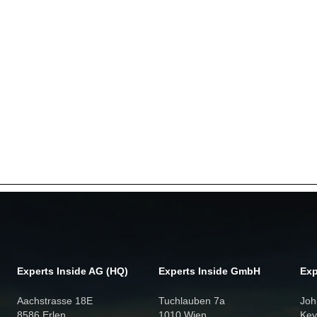
Experts Inside AG (HQ)
Experts Inside GmbH
Exp
Aachstrasse 18E
Tuchlauben 7a
Joh
8586 Erlen
1010 Wien
Key