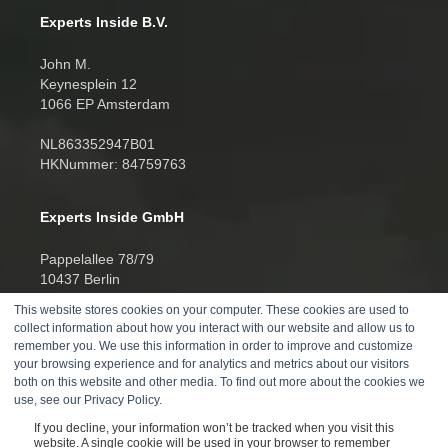
Experts Inside B.V.
John M.
Keynesplein 12
1066 EP Amsterdam
NL863352947B01
HKNummer: 84759763
Experts Inside GmbH
Pappelallee 78/79
10437 Berlin
This website stores cookies on your computer. These cookies are used to
HRB 277388
collect information about how you interact with our website and allow us to
UID DE457701178
remember you. We use this information in order to improve and customize
your browsing experience and for analytics and metrics about our visitors
Telefon:
both on this website and other media. To find out more about the cookies we
use, see our Privacy Policy.
+4930520014270
If you decline, your information won’t be tracked when you visit this
website. A single cookie will be used in your browser to remember